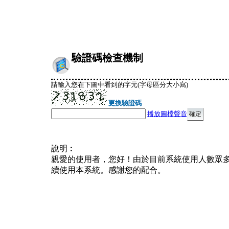
驗證碼檢查機制
請輸入您在下圖中看到的字元(字母區分大小寫)
更換驗證碼
播放圖檔聲音
說明︰
親愛的使用者，您好！由於目前系統使用人數眾
續使用本系統。感謝您的配合。