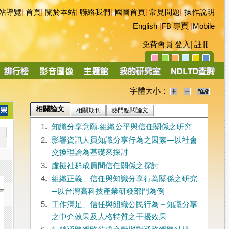
站導覽
|
首頁
|
關於本站
|
聯絡我們
|
國圖首頁
|
常見問題
|
操作說明
English
|
FB 專頁
|
Mobile
免費會員
登入
|
註冊
字體大小：
相關論文
相關期刊
熱門點閱論文
1.
知識分享意願.組織公平與信任關係之研究
2.
影響資訊人員知識分享行為之因素―以社會
交換理論為基礎來探討
3.
虛擬社群成員間信任關係之探討
4.
組織正義、信任與知識分享行為關係之研究
─以台灣高科技產業研發部門為例
5.
工作滿足、信任與組織公民行為－知識分享
之中介效果及人格特質之干擾效果