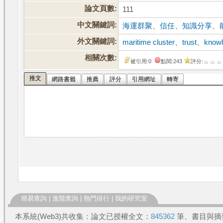
論文頁數:
111
中文關鍵詞:
海運群聚
、
信任
、
知識分享
、
外文關鍵詞:
maritime cluster
、
trust
、
knowl
相關次數:
被引用:0
點閱:243
評分:
推文
網路書籤
推薦
評分
引用網址
轉寄
簡易查詢
|
進階查詢
|
熱門排行
|
我的研究室
本系統(Web3)共收集：論文已授權全文：
845362
筆、書目與摘