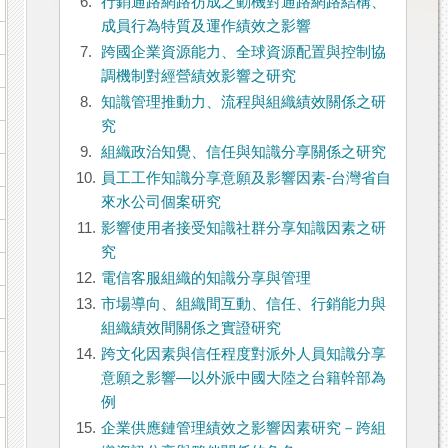
6.
行銷通路網路彷成之動機對通路網路結構、
成員行為特質及運作績效之影響
7.
跨國企業資源能力、全球資源配置與控制協
調機制對經營績效影響之研究
8.
知識管理推動力、流程與組織績效關係之研
究
9.
組織政治知覺、信任與知識分享關係之研究
10.
員工工作知識分享意願及影響因素-台灣省自
來水公司個案研究
11.
影響使用者接受知識社群分享知識因素之研
究
12.
電信客服組織的知識分享與管理
13.
市場導向、組織間互動、信任、行銷能力與
組織績效間關係之實證研究
14.
跨文化因素與信任程度對派外人員知識分享
意願之影響—以外派中國大陸之台籍幹部為
例
15.
企業供應鏈管理績效之影響因素研究－跨組