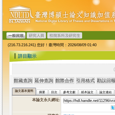
跳
臺
到
灣
主
博
要
碩
內
士
容
論
文
(216.73.216.241) 您好！臺灣時間：2026/08/09 01:40
加
值
:::
詳目顯示
系
統
論文基本資料
摘要
目次
參考文獻
紙本論文
論文連結
本論文永久網址
: