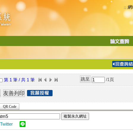
網
:::
功
能
切
換
導
覽
/1
頁
第 1 筆 / 共 1 筆
列
QR Code
複製永久網址
Twitter