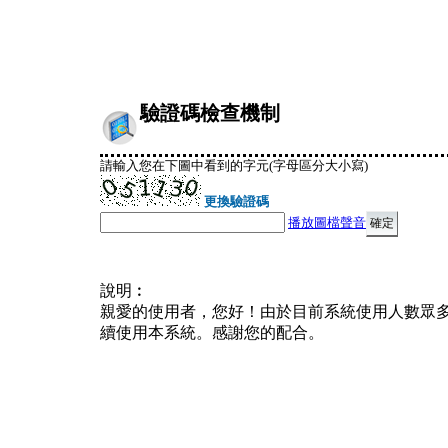
驗證碼檢查機制
請輸入您在下圖中看到的字元(字母區分大小寫)
更換驗證碼
播放圖檔聲音
說明︰
親愛的使用者，您好！由於目前系統使用人數眾
續使用本系統。感謝您的配合。