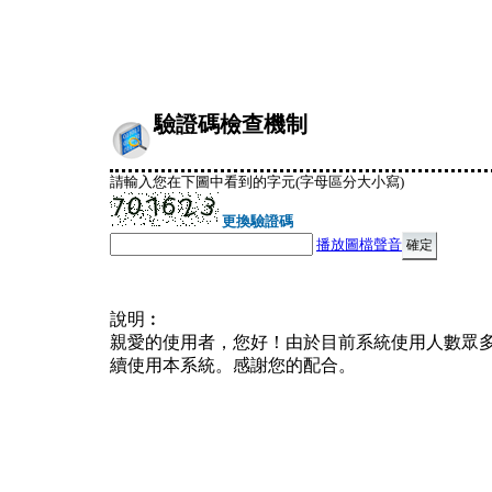
驗證碼檢查機制
請輸入您在下圖中看到的字元(字母區分大小寫)
更換驗證碼
播放圖檔聲音
說明︰
親愛的使用者，您好！由於目前系統使用人數眾
續使用本系統。感謝您的配合。