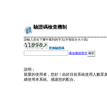
驗證碼檢查機制
請輸入您在下圖中看到的字元(字母區分大小寫)
更換驗證碼
播放圖檔聲音
說明︰
親愛的使用者，您好！由於目前系統使用人數眾
續使用本系統。感謝您的配合。