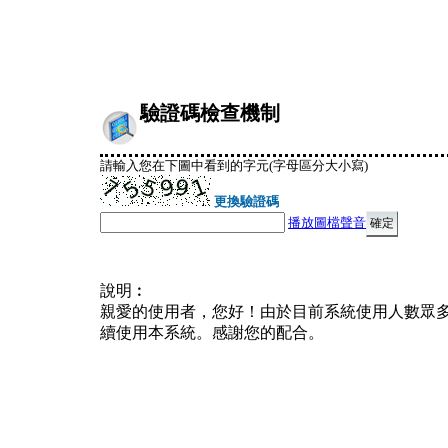
驗證碼檢查機制
請輸入您在下圖中看到的字元(字母區分大小寫)
更換驗證碼
播放圖檔聲音
說明︰
親愛的使用者，您好！由於目前系統使用人數眾
續使用本系統。感謝您的配合。