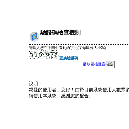
驗證碼檢查機制
請輸入您在下圖中看到的字元(字母區分大小寫)
更換驗證碼
播放圖檔聲音
說明︰
親愛的使用者，您好！由於目前系統使用人數眾
續使用本系統。感謝您的配合。