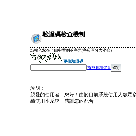
驗證碼檢查機制
請輸入您在下圖中看到的字元(字母區分大小寫)
更換驗證碼
播放圖檔聲音
說明︰
親愛的使用者，您好！由於目前系統使用人數眾
續使用本系統。感謝您的配合。