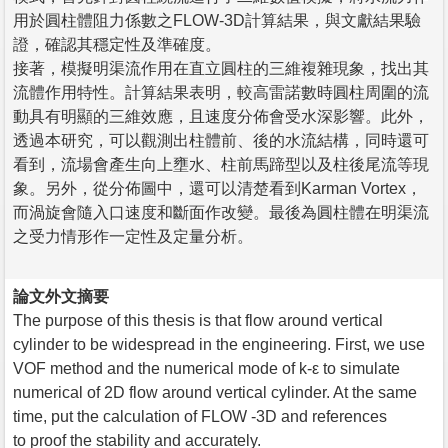
用於圓柱體阻力係數之FLOW-3D計算結果，與文獻結果驗
證，確認其穩定性及準確度。
接著，模擬明渠流作用在直立圓柱的三維複雜現象，找出其
流體作用特性。計算結果表明，較高雷諾數時圓柱周圍的流
動具有明顯的三維效應，且速度分佈會受水深影響。此外，
透過本研究，可以觀測出柱體前、後的水流結構，同時還可
看到，流場會產生向上壅水、柱前馬蹄型以及柱後尾流等現
象。另外，從分佈圖中，還可以清楚看到Karman Vortex，
而渦旋會隨入口速度和斷面作改變。最後為圓柱體在明渠流
之受力情形作一定性及定量分析。
論文外文摘要
The purpose of this thesis is that flow around vertical
cylinder to be widespread in the engineering. First, we use
VOF method and the numerical mode of k-ε to simulate
numerical of 2D flow around vertical cylinder. At the same
time, put the calculation of FLOW -3D and references
to proof the stability and accurately.