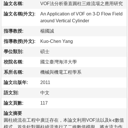
論文名稱:
VOF法分析垂直圓柱三維流場之應用研究
論文名稱(外文):
An Application of VOF on 3-D Flow Field
around Vertical Cylinder
指導教授:
楊國誠
指導教授(外文):
Kuo-Chen Yang
學位類別:
碩士
校院名稱:
國立臺灣海洋大學
系所名稱:
機械與機電工程學系
論文出版年:
2011
語文別:
中文
論文頁數:
117
論文摘要
圓柱繞流在工程中廣泛存在，本論文利用VOF法以及k-ε數值
模式，首先針對圓柱繞流進行了二維數值模擬，將水流力作