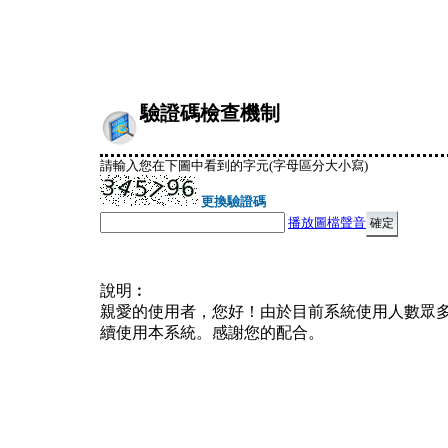
驗證碼檢查機制
請輸入您在下圖中看到的字元(字母區分大小寫)
更換驗證碼
播放圖檔聲音
說明︰
親愛的使用者，您好！由於目前系統使用人數眾
續使用本系統。感謝您的配合。