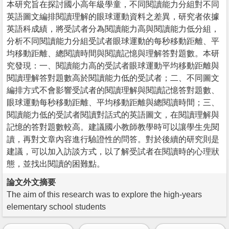
本研究旨在探討國小高年級學童，不同閱讀能力分組對不同
英語圖文編排閱讀理解的眼球運動資料之差異，研究者依據
英語科成績，將受試者分為閱讀能力高與閱讀能力低分組，
分析不同閱讀能力分組受試者眼球運動的每秒移動距離、平
均移動距離、總閱讀時間與閱讀記憶與理解答對題數。本研
究發現：一、閱讀能力高的受試者眼球運動平均移動距離與
閱讀理解答對題數高於閱讀能力低的受試者；二、不同圖文
編排方式不會影響受試者的閱讀理解與閱讀記憶答對題數、
眼球運動每秒移動距離、平均移動距離與總閱讀時間；三、
閱讀能力低的受試者閱讀對話式的英語圖文，在閱讀理解與
記憶的答對題數較高。建議國小教師教學時可以讓學生先閱
讀，再對文章內容進行驗證性的問答。對於後續的研究則是
建議，可以加入訪談方式，以了解受試者在閱讀時的心理狀
態，並找出閱讀的困難點。
論文外文摘要
The aim of this research was to explore the high-years
elementary school students