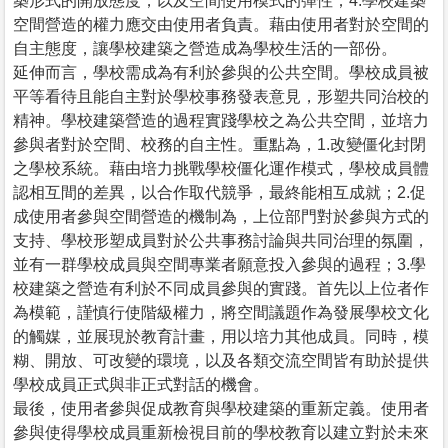
築形式的開放態度，以及空間使用模式的彈性；4.學校建築
空間營造的權力應交由使用者負責。藉由使用者對於空間的
自主態度，讓學校建築之營造成為學校生活的一部份。
延伸而言，學校需成為有利於參與的公共空間。學校成員被
平等看待且能自主對於學校事務發表意見，形塑共同治校的
精神。學校建築營造的過程實踐學校之為公共空間，並培力
參與者對於空間、校務的自主性。重點為，1.改變僵化封閉
之學校系統。藉由培力挑戰學校僵化運作模式，學校成員體
認相互間的差異，以合作取代競爭，最終能相互成就；2.促
成使用者參與空間營造的機制為，上位部門對於參與方式的
支持、學校形塑成員對於公共事務討論與共同治理的氛圍，
並有一群學校成員與空間專業者願意投入參與的過程；3.學
校建築之營造有利於不同成員參與的實踐。首先以上位者作
為模範，謹慎行使階級權力，將空間議題作為發展學校文化
的觸媒，並展現於教育計畫，用以培力其他成員。同時，模
糊、開放、可改變的環境，以及各類交流空間皆有助於提供
學校成員正式與非正式對話的機會。
最後，使用者參與促成教育與學校建築的重新定義。使用者
參與使得學校成員重新檢視目前的學校教育以建立對於未來