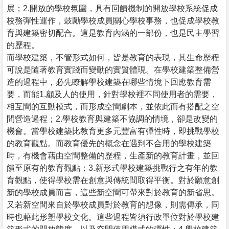
展；2.開放的學校氛圍，具有回饋機制的開放學校系統促成
校務彈性運作，鼓勵學校成員關心學校事務，也促成學校教
育與建築密切配合。這是教育內涵的一部份，也是民主學習
的歷程。
而學校建築，不管形式如何，皆是教育的表現，其生命歷程
可說是隨著教育實踐而變動的實質體現。在學校建築整備營
造的過程中，必先瞭解學校建築在哪些情境下回應教育需
要，而能1.顧及人的使用，針對學校裡不同使用者的需要，
相互間的互動模式，而形成空間劇本，並依此而有搭配之空
間營造過程；2.學校教育與建築不協調的情境，卻是改變的
機會。當學校建築比教育更多元豐富有彈性時，即挑戰學校
的教育觀點。而教育優先的概念在遇到不合用的學校建築
時，有機會藉由空間整備的歷程，生產新的教育計畫，並回
饋至原有的教育觀點；3.新形式學校建築挑戰行之有年的教
育觀點，使得學校需在創意與傳統間取得平衡。對於願意創
新的學校成員而言，這些新空間可帶來對於教育的新省思。
又若新空間來自於學校成員對於教育的想像，則需傳承，同
時也藉此形塑學校文化。這些過程皆須行政單位對於學校建