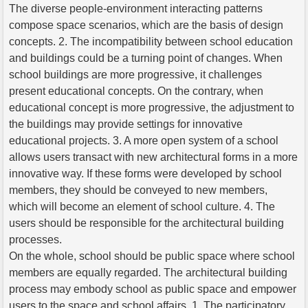
The diverse people-environment interacting patterns
compose space scenarios, which are the basis of design
concepts. 2. The incompatibility between school education
and buildings could be a turning point of changes. When
school buildings are more progressive, it challenges
present educational concepts. On the contrary, when
educational concept is more progressive, the adjustment to
the buildings may provide settings for innovative
educational projects. 3. A more open system of a school
allows users transact with new architectural forms in a more
innovative way. If these forms were developed by school
members, they should be conveyed to new members,
which will become an element of school culture. 4. The
users should be responsible for the architectural building
processes.
On the whole, school should be public space where school
members are equally regarded. The architectural building
process may embody school as public space and empower
users to the space and school affairs. 1. The participatory