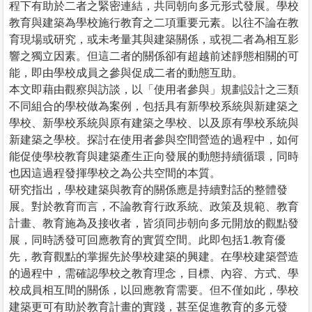
程下有助於二者之緊密連結，共同朝向多元形式發展。學校
教育與建築為學校施行教育之二項重要元素。以往不論在教
育現場或研究，或未考量其與建築關係，或視二者為相互影
響之獨立因素。但這二者的關係卻有超越前述靜態相關的可
能，即由學校成員之參與促成二者的動態互助。
本文即藉由觀察與訪談，以「使用者參與」規劃設計之三類
不同組合的學校做為案例，包括具有新學校系統與新建築之
學校、新學校系統與原有建築之學校、以及原有學校系統與
新建築之學校。探討在使用者參與空間營造的過程中，如何
能促使學校教育與建築產生正向發展的動態持續循環，同時
也因這過程發揮學校之為公共空間的本質。
研究指出，學校建築與教育的關係應是持續對話的整體發
展。對於教育而言，不論教育行政系統、政策及規範、教育
計畫、教育施為及接收者，皆須同步朝向多元開放的觀點發
展，同時誘發可回應教育的實質空間。此即包括1.教育優
先，教育觀點的掌握先於學校建築的興建。在學校建築營造
的過程中，需確認學校之教育理念，目標、內容、方式、學
校成員相互間的關係，以回應教育需要。但不僅如此，學校
建築更可有助於教育計畫的實踐，甚至促進教育的多元發