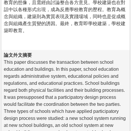
教育的想像，且需經由討論整合各方意見。學校建築也在對
話中以各種形式出現，成為反應學校教育的歷程。教育為概
念與組織，建築則為實質表現及實踐場域，同時也是促成概
念與組織產生質變的誘因。最終，教育即學校建築，學校建
築即教育。
論文外文摘要
This paper discusses the transaction between school
education and buildings. In this paper, school education
regards administrative system, educational policies and
regulations, and educational practices. School buildings
regard both physical facilities and their building processes.
It was presupposed that a participatory design process
would facilitate the coordination between the two parties.
Three types of schools which have applied participatory
design process were studied: a new school system running
at new school buildings, an old school system at new