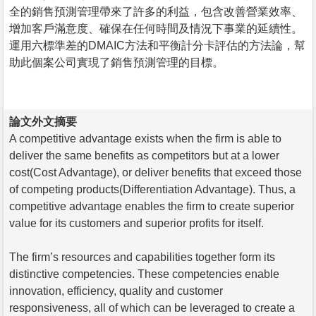
全的銷售預測管理帶來了許多的利益，包含改善營業效率、
增加客戶滿意度、確保在任何時間及情況下事業的延續性。
運用六標準差的DMAIC方法和平衡計分卡評估的方法論，幫
助此個案公司實現了銷售預測管理的目標。
論文外文摘要
A competitive advantage exists when the firm is able to
deliver the same benefits as competitors but at a lower
cost(Cost Advantage), or deliver benefits that exceed those
of competing products(Differentiation Advantage). Thus, a
competitive advantage enables the firm to create superior
value for its customers and superior profits for itself.
The firm’s resources and capabilities together form its
distinctive competencies. These competencies enable
innovation, efficiency, quality and customer
responsiveness, all of which can be leveraged to create a