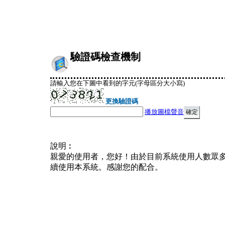
驗證碼檢查機制
請輸入您在下圖中看到的字元(字母區分大小寫)
更換驗證碼
播放圖檔聲音
說明︰
親愛的使用者，您好！由於目前系統使用人數眾
續使用本系統。感謝您的配合。