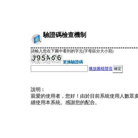
驗證碼檢查機制
請輸入您在下圖中看到的字元(字母區分大小寫)
更換驗證碼
播放圖檔聲音
說明︰
親愛的使用者，您好！由於目前系統使用人數眾
續使用本系統。感謝您的配合。