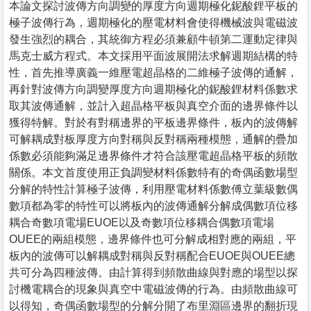
本論文探討波傳方向調變的厚度方向週期極化鈮酸鋰平板的
極子波傳行為，週期極化的壓電材料會使得機械波與電磁波
發生強烈的耦合，其統御方程必須兼顧牛頓第二運動定律與
馬克士威方程式。本文採用平面波展開法求解週期結構的特
性，首先推導廣義一維壓電超晶格的二維極子波傳的通解，
再針對波傳方向調變厚度方向週期極化的鈮酸鋰材料係數求
取其波傳通解，並計入超晶格平板與真空介面的邊界條件以
獲得特解。對於有對稱邊界的平板邊界條件，板內的波傳解
可解耦成對板厚度方向對稱與反對稱兩種模態，通解的疊加
係數必須能夠滿足邊界條件才符合該壓電超晶格平板的頻散
關係。本文首度使用正負調變材料係數特有的奇偶函數場型
分解的特性計算極子波傳，利用壓電材料係數傅立葉級數偶
數項都為零的特性可以將板內的波傳通解分解成偶數項位移
耦合奇數項電場EUOE以及奇數項位移耦合偶數項電場
OUEE的兩組模態，邊界條件也可分解成相對應的兩組，平
板內的波傳可以解耦成對稱與反對稱配合EUOE與OUEE總
共可分為四種波傳。由計算得到頻散曲線與對應的場型以探
討機電耦合的現象與真空中電磁波傳的行為。由頻散曲線可
以得知，奇偶函數場型的分解分開了布里淵區邊界的翻折現