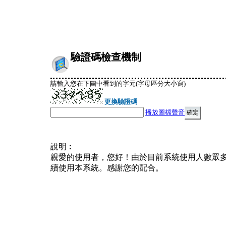
驗證碼檢查機制
請輸入您在下圖中看到的字元(字母區分大小寫)
更換驗證碼
播放圖檔聲音
說明︰
親愛的使用者，您好！由於目前系統使用人數眾
續使用本系統。感謝您的配合。