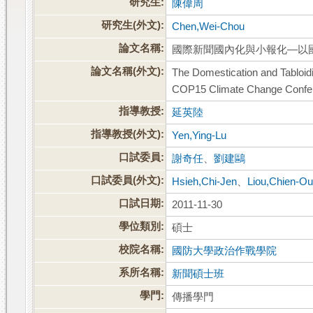
研究生:
陳偉周
研究生(外文):
Chen,Wei-Chou
論文名稱:
國際新聞國內化與小報化—以國
論文名稱(外文):
The Domestication and Tabloi
COP15 Climate Change Confe
指導教授:
延英陸
指導教授(外文):
Yen,Ying-Lu
口試委員:
謝奇任
、
劉建鷗
口試委員(外文):
Hsieh,Chi-Jen
、
Liou,Chien-O
口試日期:
2011-11-30
學位類別:
碩士
校院名稱:
國防大學政治作戰學院
系所名稱:
新聞碩士班
學門:
傳播學門