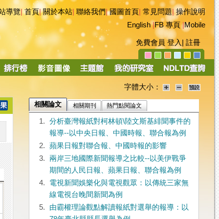
站導覽
|
首頁
|
關於本站
|
聯絡我們
|
國圖首頁
|
常見問題
|
操作說明
English
|
FB 專頁
|
Mobile
免費會員
登入
|
註冊
字體大小：
相關論文
相關期刊
熱門點閱論文
1.
分析臺灣報紙對柯林頓\陸文斯基緋聞事件的
報導--以中央日報、中國時報、聯合報為例
2.
蘋果日報對聯合報、中國時報的影響
3.
兩岸三地國際新聞報導之比較--以美伊戰爭
期間的人民日報、蘋果日報、聯合報為例
4.
電視新聞娛樂化與電視觀眾：以傳統三家無
線電視台晚間新聞為例
5.
由霸權理論觀點解讀報紙對選舉的報導：以