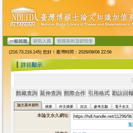
跳
臺
到
灣
主
博
要
碩
內
士
容
論
文
(216.73.216.145) 您好！臺灣時間：2026/08/06 22:56
加
值
:::
詳目顯示
系
統
論文基本資料
摘要
外文摘要
目次
參考文獻
電子全文
本論文永久網址
: