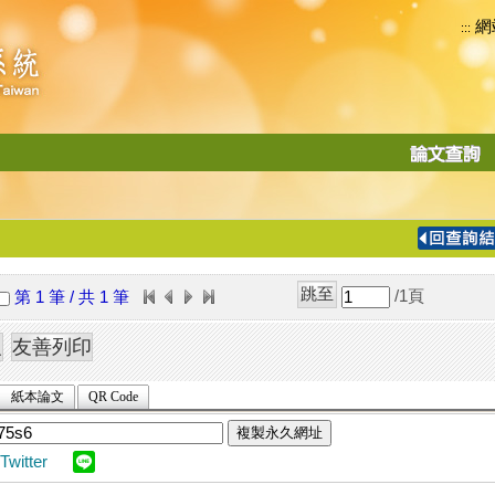
網
:::
功
能
切
換
導
覽
/1
頁
第 1 筆 / 共 1 筆
列
紙本論文
QR Code
複製永久網址
Twitter