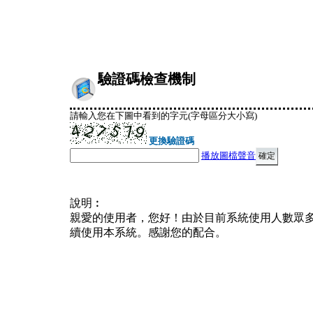
驗證碼檢查機制
請輸入您在下圖中看到的字元(字母區分大小寫)
更換驗證碼
播放圖檔聲音
說明︰
親愛的使用者，您好！由於目前系統使用人數眾
續使用本系統。感謝您的配合。