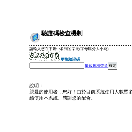
驗證碼檢查機制
請輸入您在下圖中看到的字元(字母區分大小寫)
更換驗證碼
播放圖檔聲音
說明︰
親愛的使用者，您好！由於目前系統使用人數眾
續使用本系統。感謝您的配合。