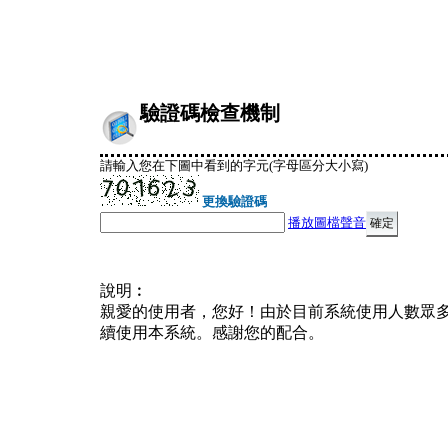
驗證碼檢查機制
請輸入您在下圖中看到的字元(字母區分大小寫)
更換驗證碼
播放圖檔聲音
說明︰
親愛的使用者，您好！由於目前系統使用人數眾
續使用本系統。感謝您的配合。