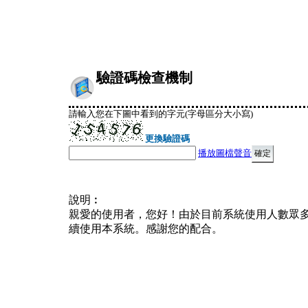
驗證碼檢查機制
請輸入您在下圖中看到的字元(字母區分大小寫)
更換驗證碼
播放圖檔聲音
說明︰
親愛的使用者，您好！由於目前系統使用人數眾
續使用本系統。感謝您的配合。