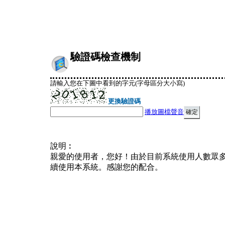
驗證碼檢查機制
請輸入您在下圖中看到的字元(字母區分大小寫)
更換驗證碼
播放圖檔聲音
說明︰
親愛的使用者，您好！由於目前系統使用人數眾
續使用本系統。感謝您的配合。