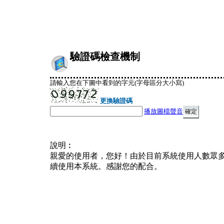
驗證碼檢查機制
請輸入您在下圖中看到的字元(字母區分大小寫)
更換驗證碼
播放圖檔聲音
說明︰
親愛的使用者，您好！由於目前系統使用人數眾
續使用本系統。感謝您的配合。