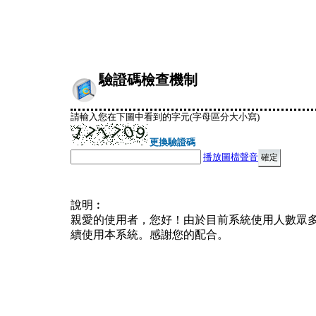
驗證碼檢查機制
請輸入您在下圖中看到的字元(字母區分大小寫)
更換驗證碼
播放圖檔聲音
說明︰
親愛的使用者，您好！由於目前系統使用人數眾
續使用本系統。感謝您的配合。