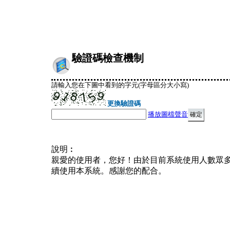
驗證碼檢查機制
請輸入您在下圖中看到的字元(字母區分大小寫)
更換驗證碼
播放圖檔聲音
說明︰
親愛的使用者，您好！由於目前系統使用人數眾
續使用本系統。感謝您的配合。