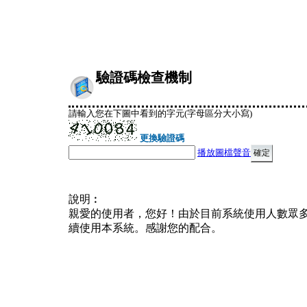
驗證碼檢查機制
請輸入您在下圖中看到的字元(字母區分大小寫)
更換驗證碼
播放圖檔聲音
說明︰
親愛的使用者，您好！由於目前系統使用人數眾
續使用本系統。感謝您的配合。