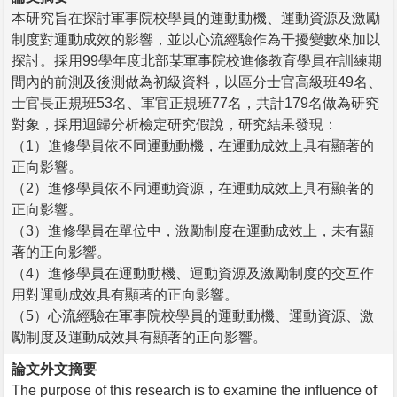
本研究旨在探討軍事院校學員的運動動機、運動資源及激勵
制度對運動成效的影響，並以心流經驗作為干擾變數來加以
探討。採用99學年度北部某軍事院校進修教育學員在訓練期
間內的前測及後測做為初級資料，以區分士官高級班49名、
士官長正規班53名、軍官正規班77名，共計179名做為研究
對象，採用迴歸分析檢定研究假說，研究結果發現：
（1）進修學員依不同運動動機，在運動成效上具有顯著的
正向影響。
（2）進修學員依不同運動資源，在運動成效上具有顯著的
正向影響。
（3）進修學員在單位中，激勵制度在運動成效上，未有顯
著的正向影響。
（4）進修學員在運動動機、運動資源及激勵制度的交互作
用對運動成效具有顯著的正向影響。
（5）心流經驗在軍事院校學員的運動動機、運動資源、激
勵制度及運動成效具有顯著的正向影響。
論文外文摘要
The purpose of this research is to examine the influence of