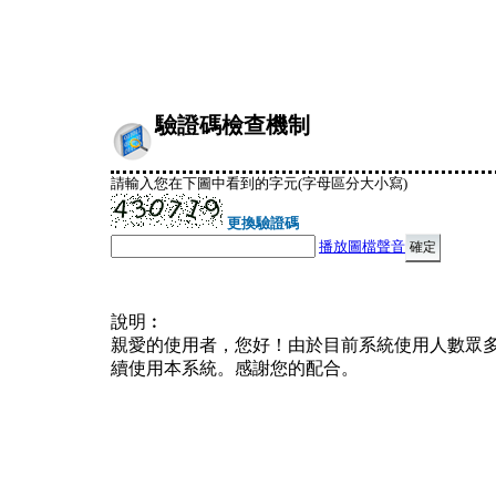
驗證碼檢查機制
請輸入您在下圖中看到的字元(字母區分大小寫)
更換驗證碼
播放圖檔聲音
說明︰
親愛的使用者，您好！由於目前系統使用人數眾
續使用本系統。感謝您的配合。