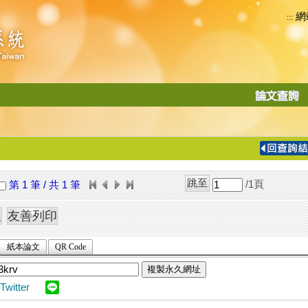
網
:::
功
能
切
換
導
覽
/1
頁
第 1 筆 / 共 1 筆
列
紙本論文
QR Code
複製永久網址
Twitter