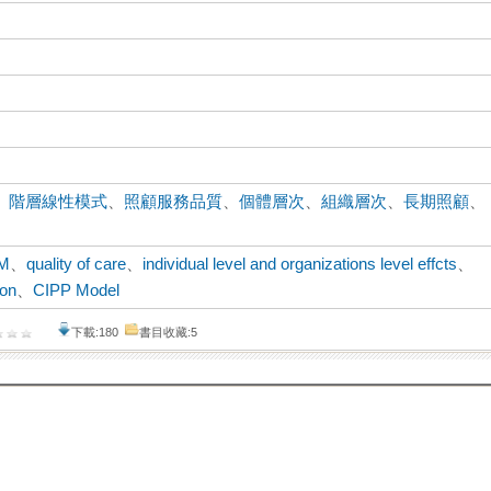
、
階層線性模式
、
照顧服務品質
、
個體層次
、
組織層次
、
長期照顧
、
M
、
quality of care
、
individual level and organizations level effcts
、
ion
、
CIPP Model
下載:180
書目收藏:5