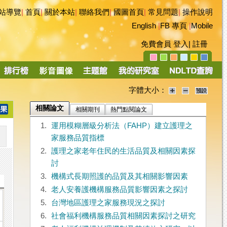
站導覽
|
首頁
|
關於本站
|
聯絡我們
|
國圖首頁
|
常見問題
|
操作說明
English
|
FB 專頁
|
Mobile
免費會員
登入
|
註冊
字體大小：
相關論文
相關期刊
熱門點閱論文
1.
運用模糊層級分析法（FAHP）建立護理之
家服務品質指標
2.
護理之家老年住民的生活品質及相關因素探
討
3.
機構式長期照護的品質及其相關影響因素
4.
老人安養護機構服務品質影響因素之探討
5.
台灣地區護理之家服務現況之探討
6.
社會福利機構服務品質相關因素探討之研究