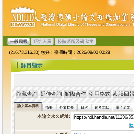
跳
臺
到
灣
主
博
要
碩
內
士
容
論
文
(216.73.216.30) 您好！臺灣時間：2026/08/09 00:28
加
值
:::
詳目顯示
系
統
論文基本資料
摘要
外文摘要
目次
參考文獻
電子全文
本論文永久網址
: