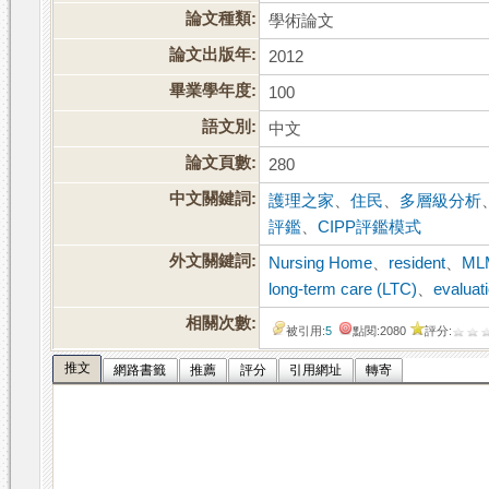
論文種類:
學術論文
論文出版年:
2012
畢業學年度:
100
語文別:
中文
論文頁數:
280
中文關鍵詞:
護理之家
、
住民
、
多層級分析
評鑑
、
CIPP評鑑模式
外文關鍵詞:
Nursing Home
、
resident
、
ML
long-term care (LTC)
、
evaluat
相關次數:
被引用:
5
點閱:2080
評分:
推文
網路書籤
推薦
評分
引用網址
轉寄