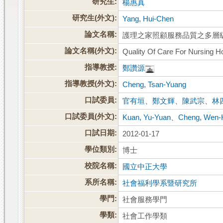
研究生:
楊惠真
研究生(外文):
Yang, Hui-Chen
論文名稱:
護理之家照顧服務品質之多層
論文名稱(外文):
Quality Of Care For Nursing Ho
指導教授:
鄭讚源
指導教授(外文):
Cheng, Tsan-Yuang
口試委員:
官有垣
、
鄭文輝
、
陳武宗
、
林
口試委員(外文):
Kuan, Yu-Yuan
、
Cheng, Wen-
口試日期:
2012-01-17
學位類別:
博士
校院名稱:
國立中正大學
系所名稱:
社會福利學系暨研究所
學門:
社會服務學門
學類:
社會工作學類