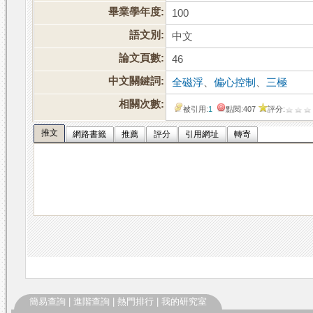
畢業學年度:
100
語文別:
中文
論文頁數:
46
中文關鍵詞:
全磁浮
、
偏心控制
、
三極
相關次數:
被引用:
1
點閱:407
評分:
推文
網路書籤
推薦
評分
引用網址
轉寄
簡易查詢
|
進階查詢
|
熱門排行
|
我的研究室