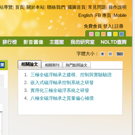
站導覽
|
首頁
|
關於本站
|
聯絡我們
|
國圖首頁
|
常見問題
|
操作說明
English
|
FB 專頁
|
Mobile
免費會員
登入
|
註冊
字體大小：
相關論文
相關期刊
熱門點閱論文
1.
三極全磁浮軸承之建模、控制與實驗驗證
2.
嵌入式磁浮軸承控制系統之研發
3.
實用化三極全磁浮系統之研發
4.
八極全磁浮軸承之質量偏心補償