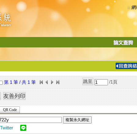
網
:::
功
能
切
換
導
覽
/1
頁
第 1 筆 / 共 1 筆
列
QR Code
複製永久網址
Twitter