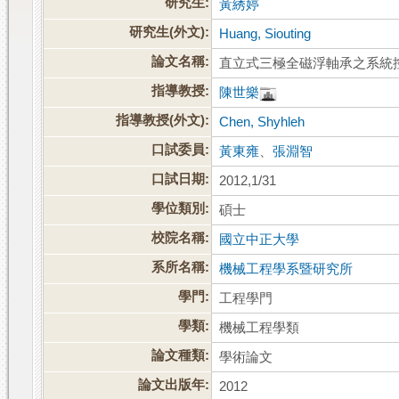
研究生:
黃綉婷
研究生(外文):
Huang, Siouting
論文名稱:
直立式三極全磁浮軸承之系統
指導教授:
陳世樂
指導教授(外文):
Chen, Shyhleh
口試委員:
黃東雍
、
張淵智
口試日期:
2012,1/31
學位類別:
碩士
校院名稱:
國立中正大學
系所名稱:
機械工程學系暨研究所
學門:
工程學門
學類:
機械工程學類
論文種類:
學術論文
論文出版年:
2012