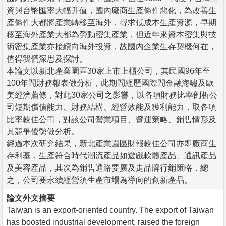
資與台幣匯率大幅升值，國內廠商生產條件惡化，為改善生
產條件大都將產業轉移至海外，尋求低成本生產資源，早期
移至海外產業大都為勞動密集產業，但近年來資本密集與技
術密集產業亦接續向海外投資，故國內企業生存契機何在，
值得我們深思及探討。
本論文以新北產業園區30家上市上櫃公司，其民國96年至
100年間財務報表做分析，此期間經歷國際間金融海嘯及歐
美經濟蕭條，對此30家公司之影響，以各項財務比率剖析公
司短期償債能力、財務結構、經營效能及獲利能力，取各項
比率較佳公司，對該公司營業項目、營運策略、銷售情形及
其競爭優勢做分析。
經過本次研究結果，新北產業園區財報較佳公司亦即廠商生
存利基，生產符合時代潮流產品如遊戲軟體產品、通訊產品
及美容產品，其次為銷售通路要廣及走品牌行銷策略，總
之，公司要永續經營須生產市場為導向的創新產品。
論文外文摘要
Taiwan is an export-oriented country. The export of Taiwan
has boosted industrial development, raised the foreign