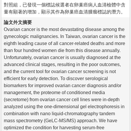
對照組，已發現一個標誌候選者在卵巢癌病人血清檢體中含
量有顯著的增加，顯示其作為卵巢癌血清腫瘤標誌的潛力。
論文外文摘要
Ovarian cancer is the most devastating disease among the
gynecologic malignancies. In Taiwan, ovarian cancer is the
eighth leading cause of all cancer-related deaths and more
than four hundred women die from this disease annually.
Unfortunately, ovarian cancer is usually diagnosed at the
advanced clinical stages, resulting in the poor outcomes,
and the current tool for ovarian cancer screening is not
efficient for early detection. To discover serological
biomarkers for improved ovarian cancer diagnosis and/or
management, the proteome of conditioned media
(secretome) from ovarian cancer cell lines were in-depth
analyzed using the one-dimensional gel electrophoresis in
combination with nano liquid-chromatography tandem
mass spectrometry (GeLC-MS/MS) approach. We have
optimized the condition for harvesting serum-free