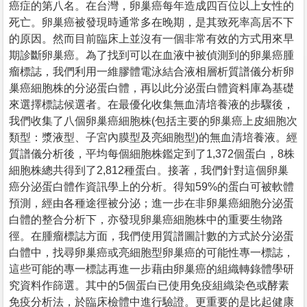
癌症的第八名。在台灣，卵巢癌每年造成四百位以上女性的
死亡。卵巢癌被發現時通常多在晚期，是其致死率高居不下
的原因。然而目前臨床上並沒有一個非常有效的方式用來早
期診斷卵巢癌。為了找到可以在血液中被偵測到的卵巢癌腫
瘤標誌，我們利用一維膠體電泳結合液相層析質譜儀分析卵
巢癌細胞株的分泌蛋白體，再以此分泌蛋白體資料庫為基礎
來選擇標誌候選者。在最優化收集無血清培養液的步驟後，
我們收集了八個卵巢癌細胞株(包括主要的卵巢癌上皮細胞次
類型：漿液型、子宮內膜型及亮細胞型)的無血清培養液。經
質譜儀分析後，平均每個細胞株鑑定到了1,372個蛋白，8株
細胞株總共得到了2,812種蛋白。接著，我們針對這個卵巢
癌分泌蛋白體作資訊學上的分析。得知59%的蛋白可被軟體
預測，經由各種途徑被分泌；進一步在非卵巢癌細胞分泌蛋
白體的整合分析下，亦發現卵巢癌細胞株中的重要生物路
徑。在腫瘤標誌方面，我們使用質譜圖計數的方式於分泌蛋
白體中，找尋卵巢癌或亮細胞型卵巢癌的可能性專一標誌，
這些可能的專一標誌再進一步藉由卵巢癌的組織轉錄體學研
究資料作篩選。其中的5個蛋白已使用免疫組織染色或酵素
免疫分析法，於臨床檢體中進行驗證。更重要的是比起健康