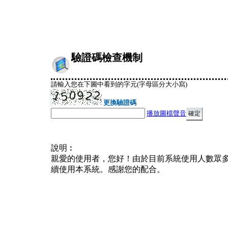
驗證碼檢查機制
請輸入您在下圖中看到的字元(字母區分大小寫)
更換驗證碼
播放圖檔聲音
說明︰
親愛的使用者，您好！由於目前系統使用人數眾
續使用本系統。感謝您的配合。