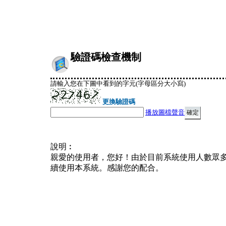
驗證碼檢查機制
請輸入您在下圖中看到的字元(字母區分大小寫)
更換驗證碼
播放圖檔聲音
說明︰
親愛的使用者，您好！由於目前系統使用人數眾
續使用本系統。感謝您的配合。