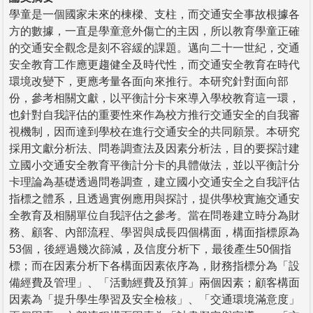
學童是一個國家未來的棟樑、支柱，而交通安全事故根據各
方的數據，一直是學童意外傷亡的主因，所以教育學童正確
的交通安全觀念是刻不容緩的課題。邁向二十一世紀，交通
安全教育工作應更趨健全及時代性，而交通安全教育在時代
環境改變下，更應考量各面向來推行。本研究針對面向部
份，參考相關文獻，以平衡計分卡來導入學校教育這一環，
也針對自我評估的重要性來作為校方推行交通安全的自我審
視機制，因而達到學校在進行交通安全的共同願景。本研究
採用文獻分析法、問卷調查法及因素分析法，目的要探討建
立國小交通安全教育平衡計分卡的具體做法，並以平衡計分
卡理論為基礎透過問卷調查，建立國小交通安全之自我評估
指標之體系，且透過實例應用與探討，提供學校實施交通安
全教育及相關單位自我評估之參考。當在問卷建立時分為財
務、顧客、內部流程、學習與成長四個構面，構面指標原為
53個，後經過幾次篩減，及信度分析下，最後產生50個指
標；而在因素分析下各構面因素依序為，財務指標分為「設
備經費及管理」、「活動經費及預算」兩個因素；顧客構面
因素為「提升學生學習及安全檢核」、「交通環境滿意度」