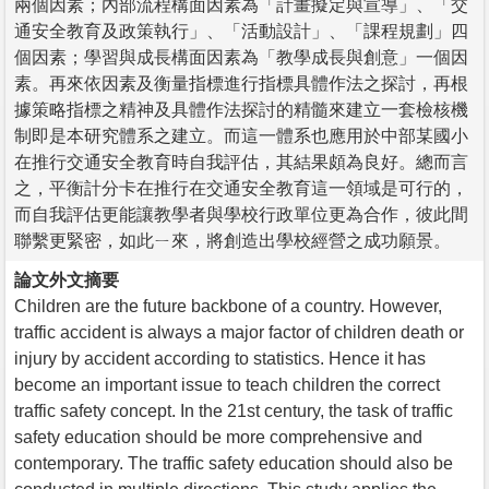
兩個因素；內部流程構面因素為「計畫擬定與宣導」、「交
通安全教育及政策執行」、「活動設計」、「課程規劃」四
個因素；學習與成長構面因素為「教學成長與創意」一個因
素。再來依因素及衡量指標進行指標具體作法之探討，再根
據策略指標之精神及具體作法探討的精髓來建立一套檢核機
制即是本研究體系之建立。而這一體系也應用於中部某國小
在推行交通安全教育時自我評估，其結果頗為良好。總而言
之，平衡計分卡在推行在交通安全教育這一領域是可行的，
而自我評估更能讓教學者與學校行政單位更為合作，彼此間
聯繫更緊密，如此ㄧ來，將創造出學校經營之成功願景。
論文外文摘要
Children are the future backbone of a country. However,
traffic accident is always a major factor of children death or
injury by accident according to statistics. Hence it has
become an important issue to teach children the correct
traffic safety concept. In the 21st century, the task of traffic
safety education should be more comprehensive and
contemporary. The traffic safety education should also be