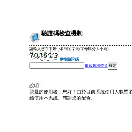
驗證碼檢查機制
請輸入您在下圖中看到的字元(字母區分大小寫)
更換驗證碼
播放圖檔聲音
說明︰
親愛的使用者，您好！由於目前系統使用人數眾
續使用本系統。感謝您的配合。