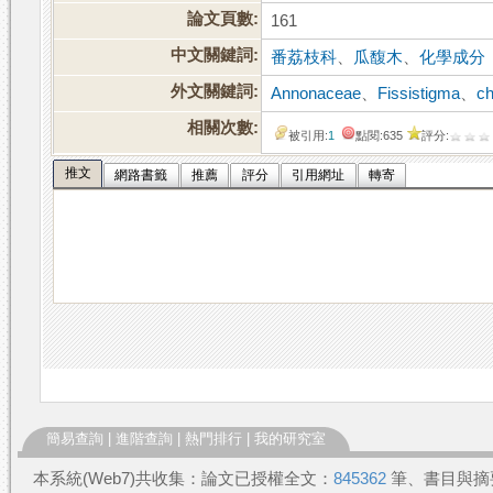
論文頁數:
161
中文關鍵詞:
番荔枝科
、
瓜馥木
、
化學成分
外文關鍵詞:
Annonaceae
、
Fissistigma
、
ch
相關次數:
被引用:
1
點閱:635
評分:
推文
網路書籤
推薦
評分
引用網址
轉寄
簡易查詢
|
進階查詢
|
熱門排行
|
我的研究室
本系統(Web7)共收集：論文已授權全文：
845362
筆、書目與摘