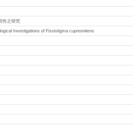
活性之研究
ogical Investigations of Fissistigma cupreonitens