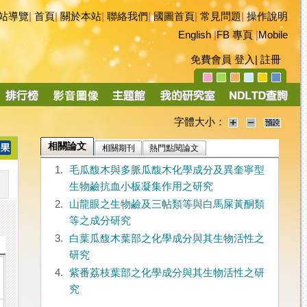
站導覽
|
首頁
|
關於本站
|
聯絡我們
|
國圖首頁
|
常見問題
|
操作說明
English
|
FB 專頁
|
Mobile
免費會員
登入
|
註冊
字體大小：
相關論文
相關期刊
熱門點閱論文
1.
毛瓜馥木與多脈瓜馥木化學成分及異奎寧型
生物鹼抗血小板凝集作用之研究
2.
山龍眼之生物鹼及三帖類等與白馬屎黃酮類
等之成分研究
3.
白葉瓜馥木葉部之化學成分與其生物活性之
研究
4.
紫番荔枝葉部之化學成分與其生物活性之研
究