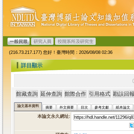
跳
臺
到
灣
主
博
要
碩
內
士
容
論
文
(216.73.217.177) 您好！臺灣時間：2026/08/08 02:36
加
值
:::
詳目顯示
系
統
論文基本資料
摘要
外文摘要
目次
參考文獻
紙本論文
本論文永久網址
: