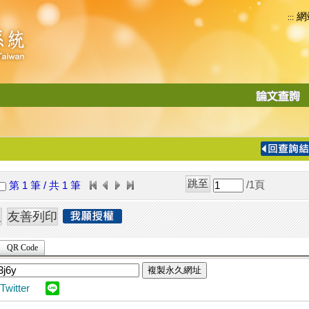
網
:::
功
能
切
換
導
覽
/1
頁
第 1 筆 / 共 1 筆
列
QR Code
複製永久網址
Twitter