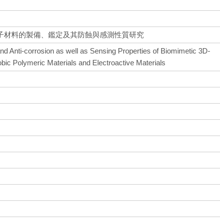
子材料的製備、鑑定及其防蝕與感測性質研究
and Anti-corrosion as well as Sensing Properties of Biomimetic 3D-
bic Polymeric Materials and Electroactive Materials