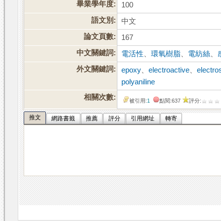
畢業學年度:
100
語文別:
中文
論文頁數:
167
中文關鍵詞:
電活性
、
環氧樹脂
、
電紡絲
、
外文關鍵詞:
epoxy
、
electroactive
、
electro
polyaniline
相關次數:
被引用:
1
點閱:637
評分:
推文
網路書籤
推薦
評分
引用網址
轉寄