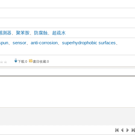
感測器
、
聚苯胺
、
防腐蝕
、
超疏水
spun
、
sensor
、
anti-corrosion
、
superhydrophobic surfaces
、
下載:0
書目收藏:0