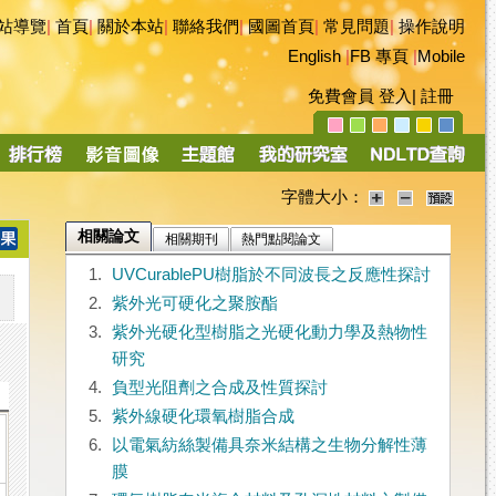
站導覽
|
首頁
|
關於本站
|
聯絡我們
|
國圖首頁
|
常見問題
|
操作說明
English
|
FB 專頁
|
Mobile
免費會員
登入
|
註冊
字體大小：
相關論文
相關期刊
熱門點閱論文
1.
UVCurablePU樹脂於不同波長之反應性探討
2.
紫外光可硬化之聚胺酯
3.
紫外光硬化型樹脂之光硬化動力學及熱物性
研究
4.
負型光阻劑之合成及性質探討
5.
紫外線硬化環氧樹脂合成
6.
以電氣紡絲製備具奈米結構之生物分解性薄
膜