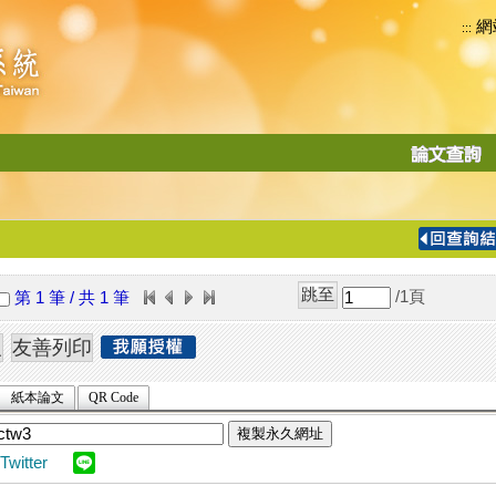
網
:::
功
能
切
換
導
覽
/1
頁
第 1 筆 / 共 1 筆
列
紙本論文
QR Code
複製永久網址
Twitter