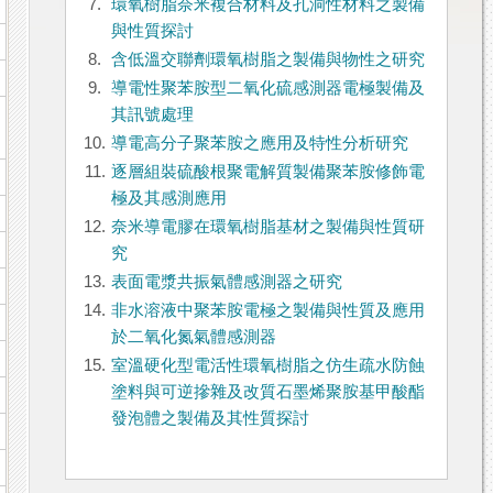
7.
環氧樹脂奈米複合材料及孔洞性材料之製備
與性質探討
8.
含低溫交聯劑環氧樹脂之製備與物性之研究
9.
導電性聚苯胺型二氧化硫感測器電極製備及
其訊號處理
10.
導電高分子聚苯胺之應用及特性分析研究
11.
逐層組裝硫酸根聚電解質製備聚苯胺修飾電
極及其感測應用
12.
奈米導電膠在環氧樹脂基材之製備與性質研
究
13.
表面電漿共振氣體感測器之研究
14.
非水溶液中聚苯胺電極之製備與性質及應用
於二氧化氮氣體感測器
15.
室溫硬化型電活性環氧樹脂之仿生疏水防蝕
塗料與可逆摻雜及改質石墨烯聚胺基甲酸酯
發泡體之製備及其性質探討