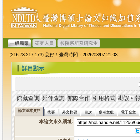
跳
臺
到
灣
主
博
要
碩
內
士
容
論
文
(216.73.217.173) 您好！臺灣時間：2026/08/07 21:03
加
值
:::
詳目顯示
系
統
論文基本資料
摘要
外文摘要
目次
參考文獻
電子全文
本論文永久網址
: