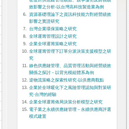
密度對供應鏈管理績效、競爭優勢及財務績
效影響之分析-以台灣高科技製造業為例
6.
資源基礎理論下之資訊科技能力對經營績效
影響之實證研究
7.
台灣企業環保策略之研究
8.
全球運籌管理設計之研究
9.
企業全球運籌策略之研究
10.
全球運籌管理下訂單分派決策支援模型之研
究
11.
綠色供應鏈管理、品質管理活動與經營績效
關係之探討－以背光模組體系為例
12.
逆物流策略之探索性研究-以供應商觀點
13.
企業於全球暖化下之風險管理認知與對策研
究-台灣的經驗
14.
企業全球運籌佈局決策分析模型之研究
15.
電子業之永續供應鏈管理－永續供應商評選
模式建置