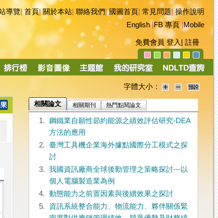
站導覽
|
首頁
|
關於本站
|
聯絡我們
|
國圖首頁
|
常見問題
|
操作說明
English
|
FB 專頁
|
Mobile
免費會員
登入
|
註冊
字體大小：
相關論文
相關期刊
熱門點閱論文
1.
鋼鐵業自願性節約能源之績效評估研究-DEA
方法的應用
2.
臺灣工具機企業海外據點國際分工模式之探
討
3.
我國資訊廠商全球後勤管理之策略探討---以
個人電腦製造業為例
4.
動態能力之前置因素與後續效果之探討
5.
資訊系統整合能力、物流能力、夥伴關係緊