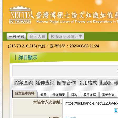
跳
臺
到
灣
主
博
要
碩
內
士
容
論
文
(216.73.216.216) 您好！臺灣時間：2026/08/08 11:24
加
值
:::
詳目顯示
系
統
論文基本資料
摘要
外文摘要
目次
參考文獻
電子全文
本論文永久網址
: