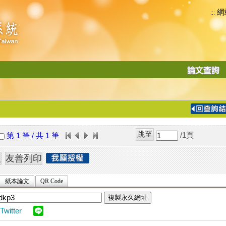
網
:::
功
能
切
換
導
覽
/1
頁
第 1 筆 / 共 1 筆
列
紙本論文
QR Code
複製永久網址
Twitter