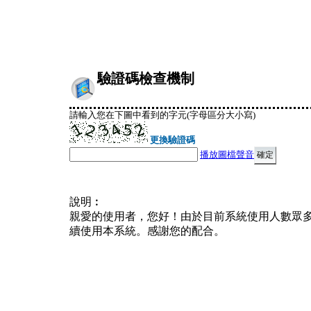
驗證碼檢查機制
請輸入您在下圖中看到的字元(字母區分大小寫)
更換驗證碼
播放圖檔聲音
說明︰
親愛的使用者，您好！由於目前系統使用人數眾
續使用本系統。感謝您的配合。