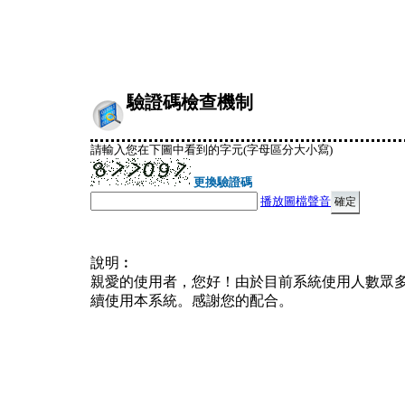
驗證碼檢查機制
請輸入您在下圖中看到的字元(字母區分大小寫)
更換驗證碼
播放圖檔聲音
說明︰
親愛的使用者，您好！由於目前系統使用人數眾
續使用本系統。感謝您的配合。