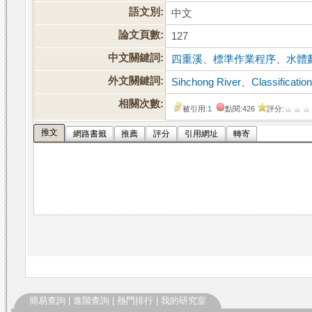
語文別:
中文
論文頁數:
127
中文關鍵詞:
四重溪
、
標準作業程序
、
水體
外文關鍵詞:
Sihchong River
、
Classificatio
相關次數:
被引用:
1
點閱:426
評分:
推文
網路書籤
推薦
評分
引用網址
轉寄
簡易查詢
|
進階查詢
|
熱門排行
|
我的研究室