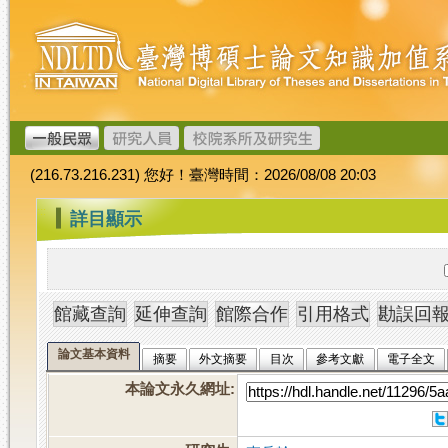
跳
臺
到
灣
主
博
要
碩
內
士
容
論
文
(216.73.216.231) 您好！臺灣時間：2026/08/08 20:03
加
值
:::
詳目顯示
系
統
論文基本資料
摘要
外文摘要
目次
參考文獻
電子全文
本論文永久網址
: