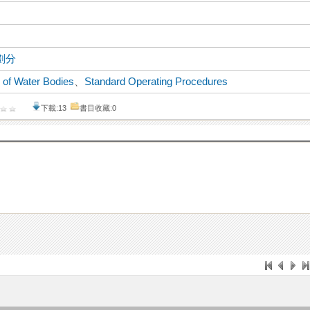
劃分
n of Water Bodies
、
Standard Operating Procedures
下載:13
書目收藏:0