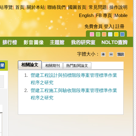
站導覽
|
首頁
|
關於本站
|
聯絡我們
|
國圖首頁
|
常見問題
|
操作說明
English
|
FB 專頁
|
Mobile
免費會員
登入
|
註冊
字體大小：
相關論文
相關期刊
熱門點閱論文
1.
營建工程設計與招標階段專案管理標準作業
程序之研究
2.
營建工程施工與驗收階段專案管理標準作業
程序之研究