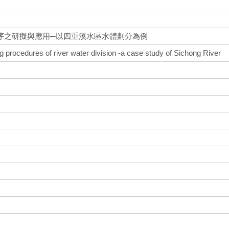
序之研擬與應用─以四重溪水區水體劃分為例
g procedures of river water division -a case study of Sichong River