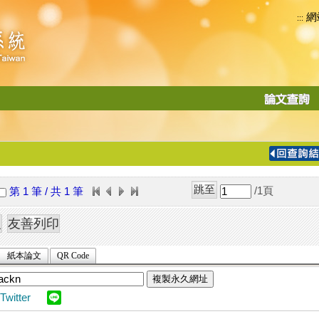
網
:::
功
能
切
換
導
覽
/1
頁
第 1 筆 / 共 1 筆
列
紙本論文
QR Code
複製永久網址
Twitter