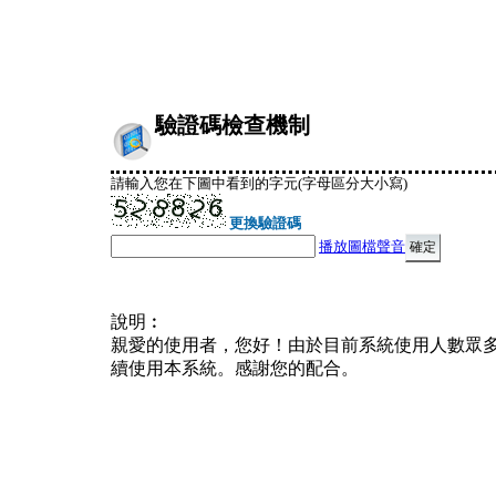
驗證碼檢查機制
請輸入您在下圖中看到的字元(字母區分大小寫)
更換驗證碼
播放圖檔聲音
說明︰
親愛的使用者，您好！由於目前系統使用人數眾
續使用本系統。感謝您的配合。