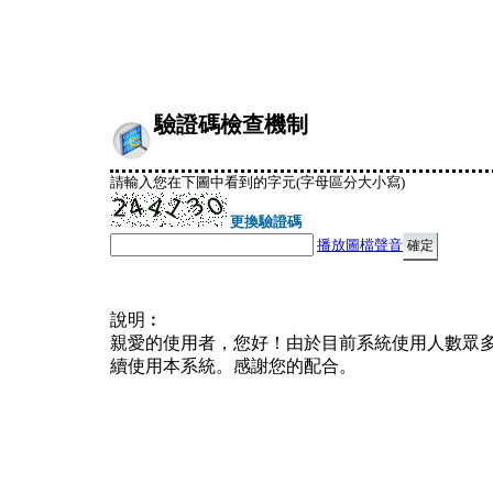
驗證碼檢查機制
請輸入您在下圖中看到的字元(字母區分大小寫)
更換驗證碼
播放圖檔聲音
說明︰
親愛的使用者，您好！由於目前系統使用人數眾
續使用本系統。感謝您的配合。