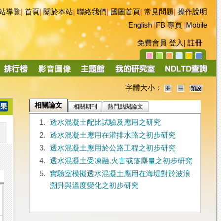
站導覽
|
首頁
|
關於本站
|
聯絡我們
|
國圖首頁
|
常見問題
|
操作說明
English
|
FB 專頁
|
Mobile
免費會員
登入
|
註冊
字體大小：
相關論文
相關期刊
熱門點閱論文
1.
透水混凝土配比試驗及應用之研究
2.
透水混凝土應用在灌排水路之初步研究
3.
透水混凝土應用於公路工程之初步研究
4.
透水混凝土受凍融,火害或落塵量之初步研究
5.
實驗室模擬透水混凝土應用在海堤對於波浪
溯升與溫度變化之初步研究