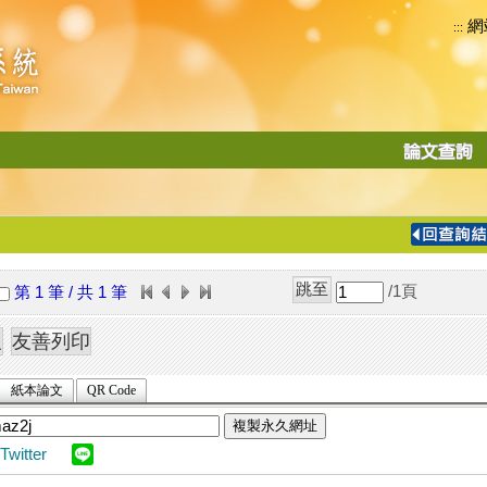
網
:::
功
能
切
換
導
覽
/1
頁
第 1 筆 / 共 1 筆
列
紙本論文
QR Code
複製永久網址
Twitter