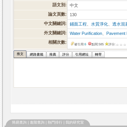
語文別:
中文
論文頁數:
130
中文關鍵詞:
鋪面工程
、
水質淨化
、
透水混
外文關鍵詞:
Water Purification
、
Pavement 
相關次數:
被引用:
6
點閱:585
評分:
推文
網路書籤
推薦
評分
引用網址
轉寄
簡易查詢
|
進階查詢
|
熱門排行
|
我的研究室