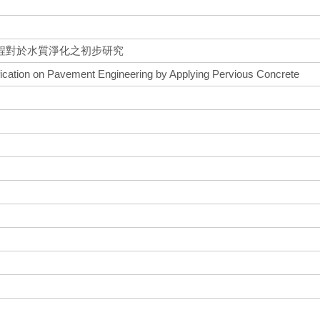
程對於水質淨化之初步研究
ification on Pavement Engineering by Applying Pervious Concrete