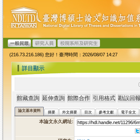
跳
臺
到
灣
主
博
要
碩
內
士
容
論
文
(216.73.216.186) 您好！臺灣時間：2026/08/07 14:27
加
值
:::
詳目顯示
系
統
論文基本資料
摘要
外文摘要
目次
參考文獻
電子全文
本論文永久網址
: