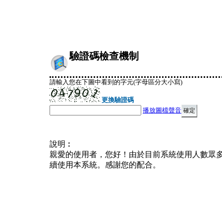
驗證碼檢查機制
請輸入您在下圖中看到的字元(字母區分大小寫)
更換驗證碼
播放圖檔聲音
說明︰
親愛的使用者，您好！由於目前系統使用人數眾
續使用本系統。感謝您的配合。