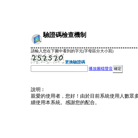
驗證碼檢查機制
請輸入您在下圖中看到的字元(字母區分大小寫)
更換驗證碼
播放圖檔聲音
說明︰
親愛的使用者，您好！由於目前系統使用人數眾
續使用本系統。感謝您的配合。