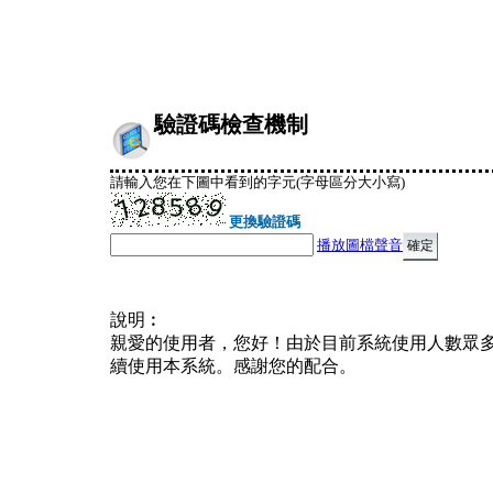
驗證碼檢查機制
請輸入您在下圖中看到的字元(字母區分大小寫)
更換驗證碼
播放圖檔聲音
說明︰
親愛的使用者，您好！由於目前系統使用人數眾
續使用本系統。感謝您的配合。