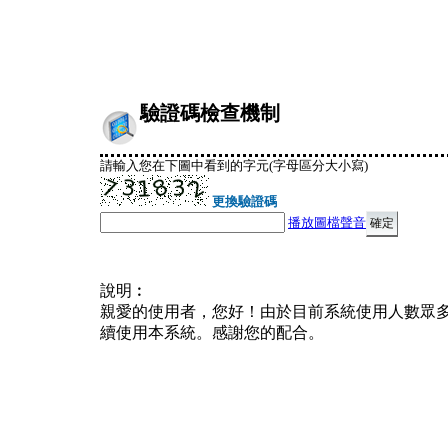
驗證碼檢查機制
請輸入您在下圖中看到的字元(字母區分大小寫)
更換驗證碼
播放圖檔聲音
說明︰
親愛的使用者，您好！由於目前系統使用人數眾
續使用本系統。感謝您的配合。